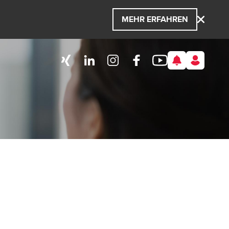
MEHR ERFAHREN
e Energie, die wir gemeinsam entfalten, ist das,