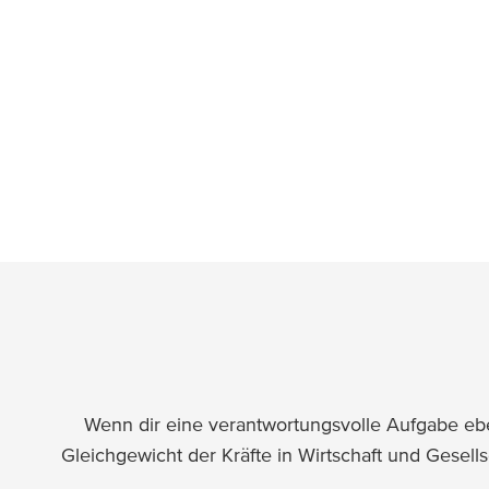
Und wenn du nicht in getrennten Silos arbeiten, 
Gerade am Anfang, in den ersten Wochen bei un
Wenn dir eine verantwortungsvolle Aufgabe ebens
Gleichgewicht der Kräfte in Wirtschaft und Gesel