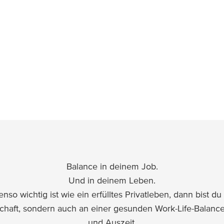
sondern echtes Teamwork leben willst, dann passt du bei u
deine Leistung.
s – deinen „ersten 100 Tagen“ – begleiten wir dich ga
spürst, dass du willkommen bist.
Balance in deinem Job.
Und in deinem Leben.
o wichtig ist wie ein erfülltes Privatleben, dann bist du 
lschaft, sondern auch an einer gesunden Work-Life-Balanc
und Auszeit.