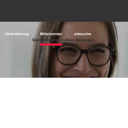
Veränderung
Miteinander
Jobsuche
Gemeinsam
Großes
bewegen.
Miteinander ist unser Weg.
Denn di
ernden Projekten: Immer bist du Teil eines Teams.
was wirklich zählt.