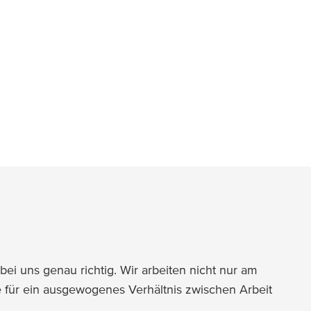
ns besonders gut rein. Wir sehen dich – nicht nur
nz gezielt: Damit du dich schnell einlebst und
bei uns genau richtig. Wir arbeiten nicht nur am
e für ein ausgewogenes Verhältnis zwischen Arbeit